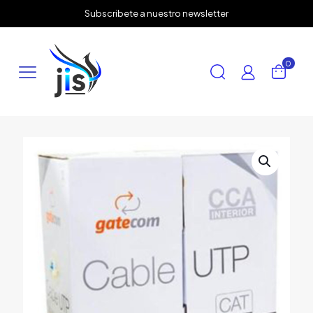
✕
Subscribete a nuestro newsletter
0