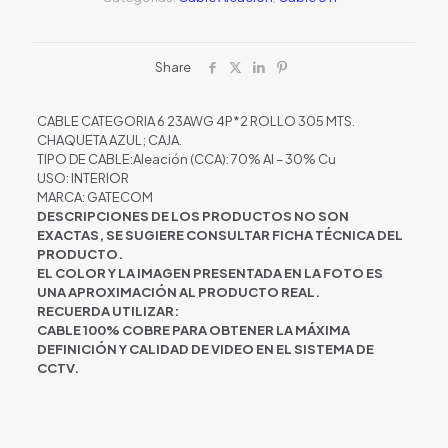
Share
CABLE CATEGORIA 6 23AWG 4P*2 ROLLO 305 MTS.
CHAQUETA AZUL; CAJA.
TIPO DE CABLE:Aleación (CCA): 70% Al – 30% Cu
USO: INTERIOR
MARCA: GATECOM
DESCRIPCIONES DE LOS PRODUCTOS NO SON
EXACTAS, SE SUGIERE CONSULTAR FICHA TÉCNICA DEL
PRODUCTO.
EL COLOR Y LA IMAGEN PRESENTADA EN LA FOTO ES
UNA APROXIMACIÓN AL PRODUCTO REAL.
RECUERDA UTILIZAR:
CABLE 100% COBRE PARA OBTENER LA MÁXIMA
DEFINICIÓN Y CALIDAD DE VIDEO EN EL SISTEMA DE
CCTV.