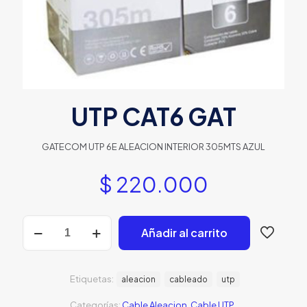
UTP CAT6 GAT
GATECOM UTP 6E ALEACION INTERIOR 305MTS AZUL
$
220.000
UTP
Añadir al carrito
CAT6
GAT
cantidad
Etiquetas:
aleacion
cableado
utp
Categorías:
Cable Aleacion
,
Cable UTP