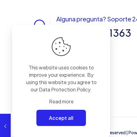
Alguna pregunta? Soporte 2
+57 3013191363
siguenos en nuestras redes
This website uses cookies to
improve your experience. By
using this website you agree to
our
Data Protection Policy
.
Read more
Accept all
© 2022 Design by
M2 Studio
| All Rights Reserved | P