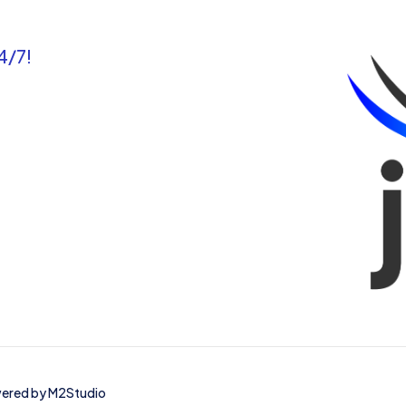
4/7!
owered by
M2Studio