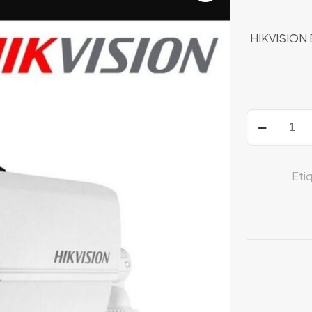
HIKVISION 
DS-
2CE16D0T-
IT1F(2.8mm)
cantidad
Eti