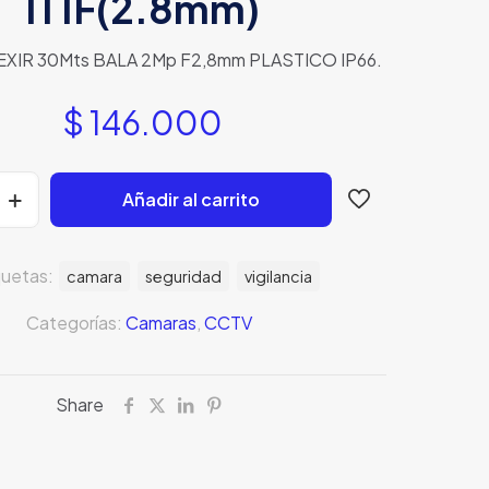
IT1F(2.8mm)
EXIR 30Mts BALA 2Mp F2,8mm PLASTICO IP66.
$
146.000
Añadir al carrito
quetas:
camara
seguridad
vigilancia
Categorías:
Camaras
,
CCTV
Share