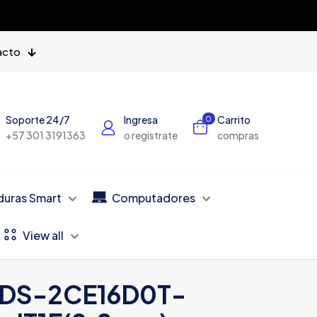
✕
acto
Soporte 24/7
Ingresa
Carrito
0
+57 301 3191363
o registrate
compras
duras Smart
Computadores
View all
DS-2CE16D0T-