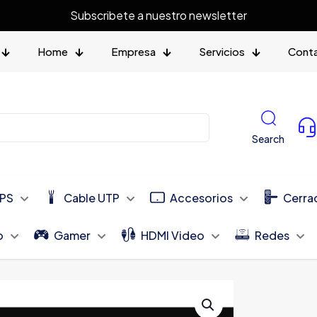
Subscribete a nuestro newsletter
Home
Empresa
Servicios
Cont
Search
PS
Cable UTP
Accesorios
Cerra
o
Gamer
HDMI Video
Redes