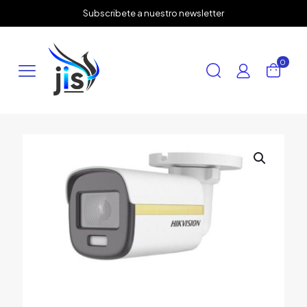
✕
Subscribete a nuestro newsletter
0