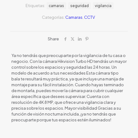
Etiquetas:
camaras
seguridad
vigilancia
Categorías:
Camaras
,
CCTV
Share
Ya no tendrás que preocuparte por la vigilancia de tu casa o
negocio. Con la cámara Hikvision Turbo HD tendrás un mayor
control sobre los espacios y seguridad las 24 horas. Un
modelo de acuerdo a tus necesidades Esta cámara tipo
bala te resultará muy práctica, ya que incluye una manija de
montaje para su fácil instalación. Cuando hayas terminado
de montarla, puedes mover la cámara para cubrir cualquier
área específica que desees supervisar. Cuenta con
resolución de 4K 8 MP, que ofrece una vigilancia clara y
precisa sobre los espacios. Mayor visibilidad Gracias a su
función de visión nocturna incluida, ¡ya no tendrás que
preocuparte porque tus espacios estén iluminados!