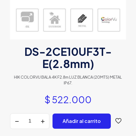
DS-2CE10UF3T-
E(2.8mm)
HIK COLORVU BALA 4K F2.8m LUZ BLANCA (20MTS) METAL
IP67.
$
522.000
DS-
Añadir al carrito
2CE10UF3T-
E(2.8mm)
cantidad