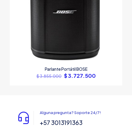
Parlante Portátil BOSE
El
El
$
3.727.500
$
3.855.000
precio
precio
original
actual
era:
es:
$ 3.855.000.
$ 3.727.500.
Alguna pregunta? Soporte 24/7!
+57 3013191363